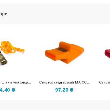
вари
 штук в упаковці
Свисток суддівський MAICCA
Свист
М-12
оранжевий М55
4,40
₴
97,20
₴