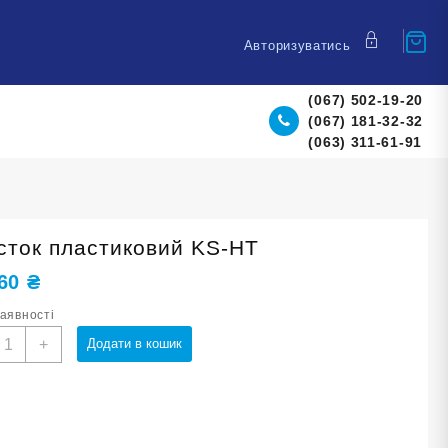
Авторизуватись
(067) 502-19-20
(067) 181-32-32
(063) 311-61-91
сток пластиковий KS-HT
,60
₴
наявності
висток
+
Додати в кошик
ластиковий
S-
T
ількість