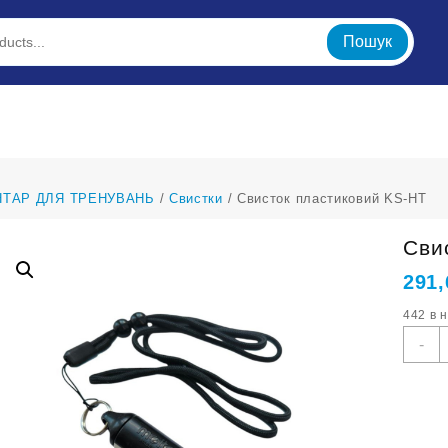
Пошук
НТАР ДЛЯ ТРЕНУВАНЬ
/
Свистки
/ Свисток пластиковий KS-HT
Сви
291
442 в 
С
-
п
K
H
к