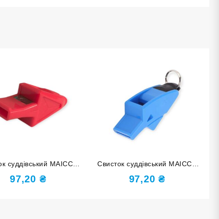
ок суддівський MAICCA
Свисток суддівський MAICCA
червоний М55
блакитний М55
97,20
₴
97,20
₴