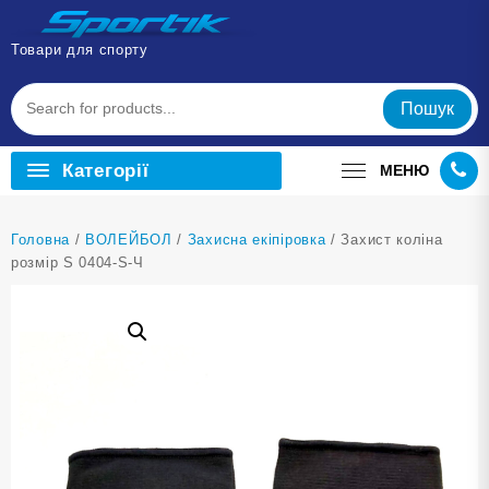
Перейти
до
Товари для спорту
вмісту
Пошук
Категорії
МЕНЮ
Головна
/
ВОЛЕЙБОЛ
/
Захисна екіпіровка
/ Захист коліна
розмір S 0404-S-Ч