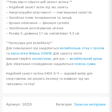
**Чому варто обрати цей захист коліна:**
– Надійний захист колін під час занять
– Амортизаційні властивості — пом’якшення забиттів
– Запобігає появі почервоніння та синців
– Щільне облягання — фіксація суглоба
– Запобігання розтягуванню зв’язок
– Розмір S, довжина 17 см, напівобхват 9,5 см
**Аксесуари для волейболу**
Для повноцінної гри знадобиться
волейбольна сітка з тросом
та
якісні м’ячі Mikasa V300W
. Для захисту ліктів
використовуйте
налокітники
, для рук —
волейбольний рукав
.
Для зберігання спорядження знадобиться
поясна сумка
.
Надійний захист коліна 0404-S-Ч — чудовий вибір для
спортсменів, які цінують безпеку та комфорт під час
тренувань та ігор!
Артикул:
10215
Категорія:
Захисна екіпіровка