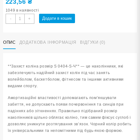
223,56
₴
1049 в наявності
Захист
Додати в кошик
-
+
коліна
розмір
S
ОПИС
ДОДАТКОВА ІНФОРМАЦІЯ
ВІДГУКИ (0)
0404-
S-
Ч
кількість
**Захист коліна розмір S 0404-S-Ч** — це наколінники, які
забезпечують надійний захист колін під час занять
волейболом, баскетболом, фітнесом та іншими активними
видами спорту.
Амортизаційні властивості допомагають пом’якшувати
забиття, не допускають появи почервоніння та синців при
падіннях або зіткненнях. Правильно підібраний розмір
наколінників щільно облягає коліно, тим самим фіксує суглоб і
дозволяє уникнути розтягування зв’язок. Чорний колір робить
їх універсальними та непомітними під будь-якою формою.