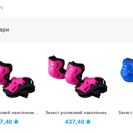
75
вари
овий наколінники,
Захист роликовий наколінники,
Захист
 накладки на кисті
налокітники, накладки на кисті
налокі
7,40
₴
437,40
₴
J-HDD-М-rose red
розмір S HJ-HDD-S-rose red
розмі