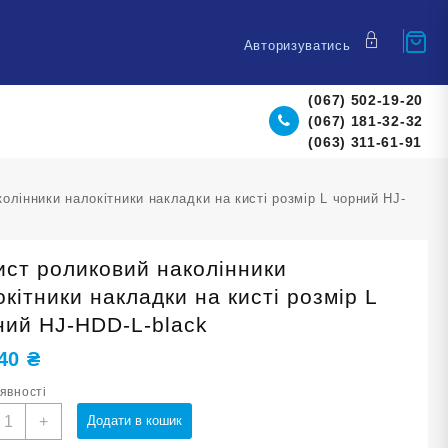
Авторизуватись
(067) 502-19-20
(067) 181-32-32
(063) 311-61-91
олінники налокітники накладки на кисті розмір L чорний HJ-
ист роликовий наколінники
кітники накладки на кисті розмір L
ний HJ-HDD-L-black
,40
₴
аявності
ахист
+
Додати в кошик
оликовий