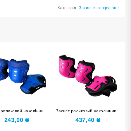
Категорія:
Захисне екіпірування
 роликовий наколінники
Захист роликовий наколінники,
тники накладки на кисті
налокітники, накладки на кисті
243,00
₴
437,40
₴
р М синій HJ-D-M-blue
розмір L HJ-HDD-L-rose red