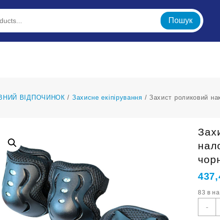
Пошук
ВНИЙ ВІДПОЧИНОК
/
Захисне екіпірування
/ Захист роликовий нак
Зах
нало
чор
437
83 в н
З
-
р