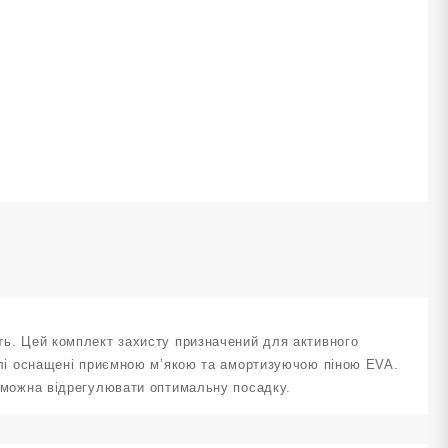
аколінники
алокітники
акладки
а
исті
озмір
орний
J-
DD-
-
lack
ількість
сть. Цей комплект захисту призначений для активного
еталі оснащені приємною м’якою та амортизуючою піною EVA.
их можна відрегулювати оптимальну посадку.