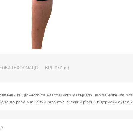
р
S
S
2
S
к
КОВА ІНФОРМАЦІЯ
ВІДГУКИ (0)
влений із щільного та еластичного матеріалу, що забезпечує опт
ідно до розмірної сітки гарантує високий рівень підтримки суглобі
69