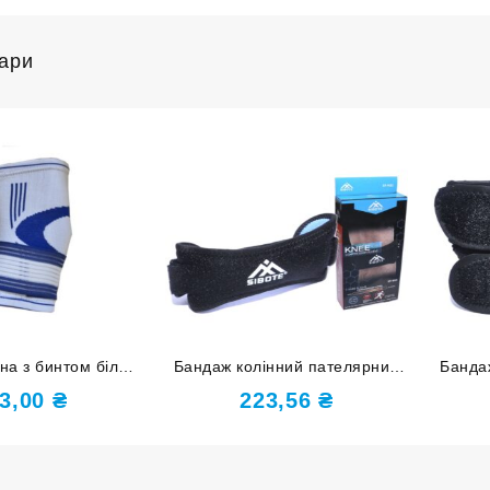
вари
на з бинтом біло-
Бандаж колінний пателярний
Банда
иній 840
чорний розмір М ST-905-M
чорн
3,00
₴
223,56
₴