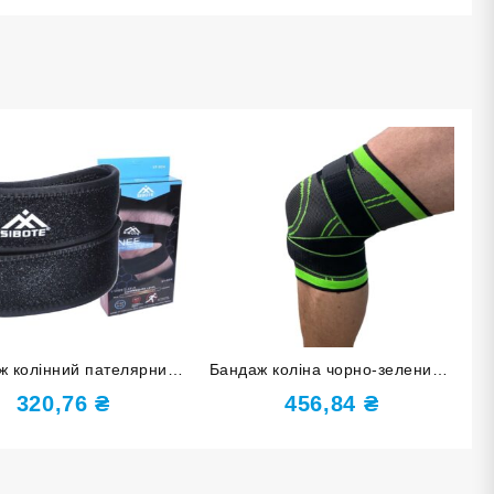
ж колінний пателярний
Бандаж коліна чорно-зелений з
ий розмір М ST-904-M
бинтом розмір S ST-2502-S
320,76
₴
456,84
₴