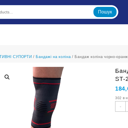
Пошук
ТИВНІ СУПОРТИ
/
Бандажі на коліна
/ Бандаж коліна чорно-оранж
Бан
ST-
184
302 в 
Б
-
к
ч
о