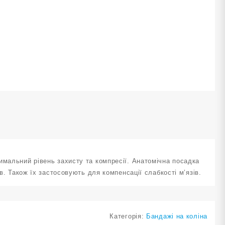
озмір
T-
559-
ількість
имальний рівень захисту та компресії. Анатомічна посадка
в. Також їх застосовують для компенсації слабкості м’язів.
Категорія:
Бандажі на коліна