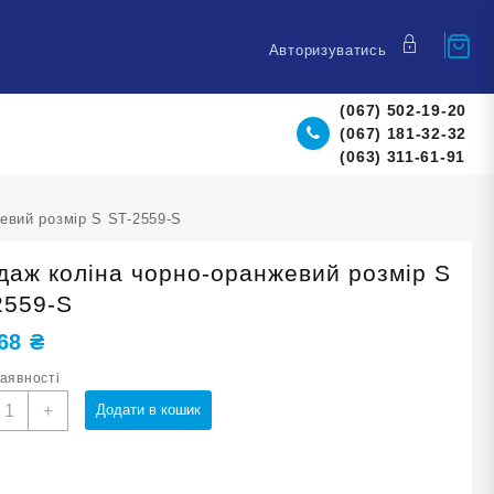
Авторизуватись
(067) 502-19-20
(067) 181-32-32
(063) 311-61-91
евий розмір S ST-2559-S
даж коліна чорно-оранжевий розмір S
2559-S
,68
₴
наявності
андаж
+
Додати в кошик
оліна
орно-
ранжевий