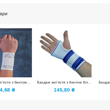
вари
п’ястя з бинтом
Бандаж зап’ястя з бинтом біло-
Бандаж
р S-M ST-7151-S-M
синій 810
L
4,68
₴
145,80
₴