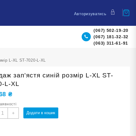
Авторизуватись
(067) 502-19-20
(067) 181-32-32
(063) 311-61-91
змір L-XL ST-7020-L-XL
даж зап’ястя синій розмір L-XL ST-
0-L-XL
,68
₴
наявності
андаж
+
Додати в кошик
ап'ястя
иній
озмір