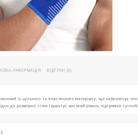
L
X
S
7
L
X
к
КОВА ІНФОРМАЦІЯ
ВІДГУКИ (0)
влений із щільного та еластичного матеріалу, що забезпечує опт
ідно до розмірної сітки гарантує високий рівень підтримки суглобі
01