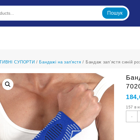
Пошук
ТИВНІ СУПОРТИ
/
Бандажі на зап'ястя
/ Бандаж зап’ястя синій ро
Бан
702
184
157 в 
Б
-
з
с
р