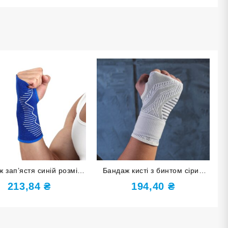
 зап’ястя синій розмір
Бандаж кисті з бинтом сірий
-XL ST-7022-L-XL
розмір L-XL ST-7153-L-XL
213,84
₴
194,40
₴