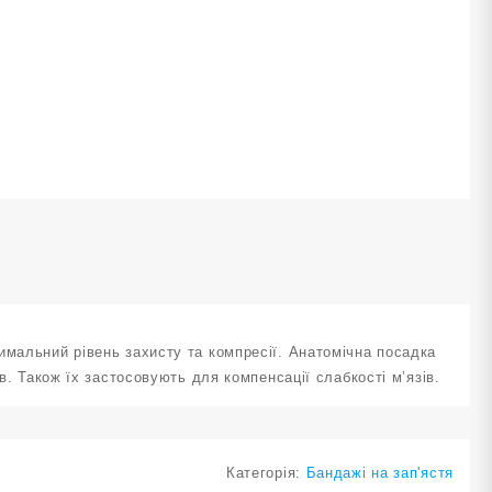
-
L
T-
020-
-
L
ількість
имальний рівень захисту та компресії. Анатомічна посадка
в. Також їх застосовують для компенсації слабкості м’язів.
Категорія:
Бандажі на зап'ястя