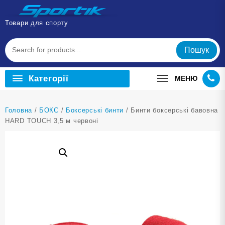
Перейти
до
Товари для спорту
вмісту
Пошук
Категорії
МЕНЮ
Головна
/
БОКС
/
Боксерські бинти
/ Бинти боксерські бавовна
HARD TOUCH 3,5 м червоні