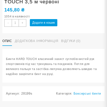
TOUCH 3,5 м червоні
145,80
₴
1054 в наявності
Бинти
Додати в кошик
-
+
боксерські
бавовна
HARD
ОПИС
ДОДАТКОВА ІНФОРМАЦІЯ
ВІДГУКИ (0)
TOUCH
3,5
м
червоні
Бинти HARD TOUCH класичний захист суглобів кистей рук
кількість
спортсменів під час тренувань та поєдинків. Петля для
великого пальця та застібка-липучка дозволяють швидко та
надійно закріпити бинт на руці.
Артикул:
28199s
Категорія:
Боксерські бинти