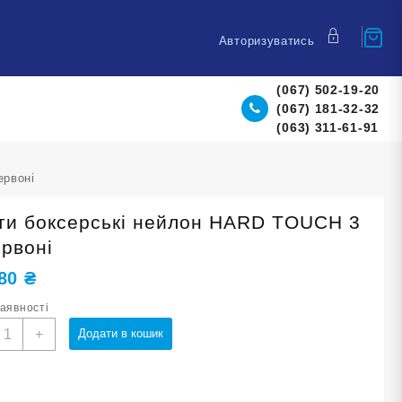
Авторизуватись
(067) 502-19-20
(067) 181-32-32
(063) 311-61-91
ервоні
ти боксерські нейлон HARD TOUCH 3
ервоні
,80
₴
наявності
инти
+
Додати в кошик
оксерські
ейлон
ARD