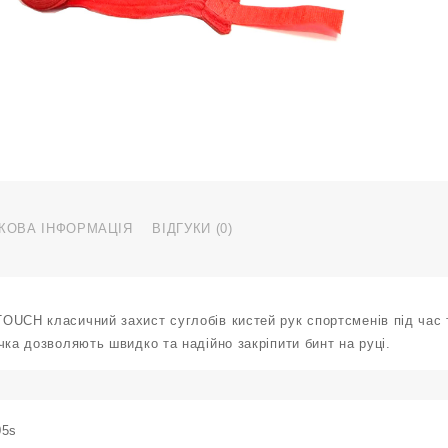
T
3
м
ч
к
КОВА ІНФОРМАЦІЯ
ВІДГУКИ (0)
OUCH класичний захист суглобів кистей рук спортсменів під час 
чка дозволяють швидко та надійно закріпити бинт на руці.
05s