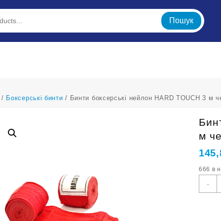
Пошук
/
Боксерські бинти
/ Бинти боксерські нейлон HARD TOUCH 3 м ч
Бин
м ч
145
666 в 
Б
-
б
н
H