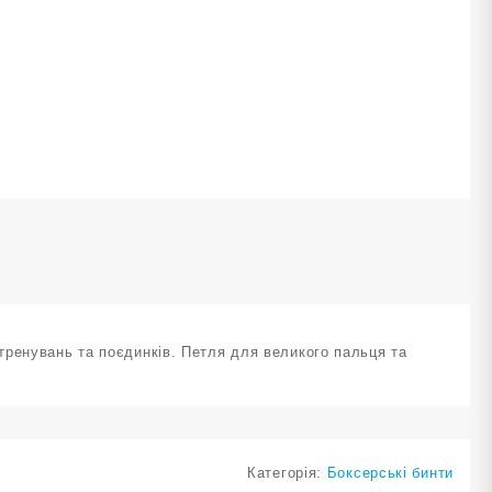
OUCH
ервоні
ількість
тренувань та поєдинків. Петля для великого пальця та
Категорія:
Боксерські бинти