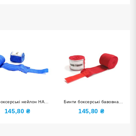
боксерські нейлон HARD
Бинти боксерські бавовна
TOUCH 4 м сині
HARD TOUCH 4 м червоні
145,80
₴
145,80
₴