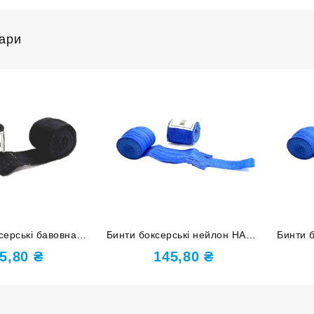
вари
серські бавовна
Бинти боксерські нейлон HARD
Бинти 
CH 2,7 м чорні
TOUCH 3 м сині
5,80
₴
145,80
₴