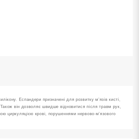
0
b
Q-
D-
0LB
ількість
лікону. Еспандери призначені для розвитку м’язів кисті,
 Також він дозволяє швидше відновитися після травм рук,
ою циркуляцією крові, порушеннями нервово-м’язового