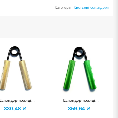
Категорія:
Кистьові еспандери
Еспандер-ножиці
Еспандер-ножиці
аження 100 lb 100LB-ЗО
навантаження 150 lb 150LB-З
330,48
₴
359,64
₴