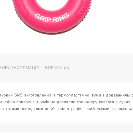
4
l
H
D
4
к
КОВА ІНФОРМАЦІЯ
ВІДГУКИ (0)
ьовий SNS виготовлений із термопластичної гуми з додаванням си
льєфна поверхня з боків не дозволяє тренажеру ковзати в руках.
 з такими наслідками як м’язова атрофія, проблемами з нормальн