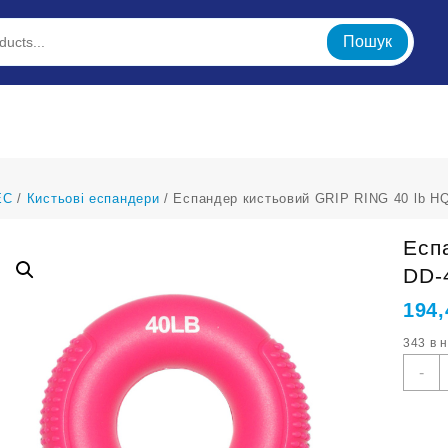
Пошук
ЕС
/
Кистьові еспандери
/ Еспандер кистьовий GRIP RING 40 lb H
Есп
DD-
194
343 в 
Е
-
к
G
R