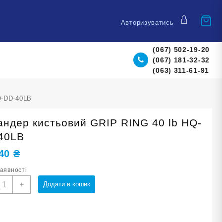
Авторизуватись
(067) 502-19-20
(067) 181-32-32
(063) 311-61-91
Q-DD-40LB
андер кистьовий GRIP RING 40 lb HQ-
40LB
,40
₴
наявності
спандер
+
Додати в кошик
истьовий
RIP
ING