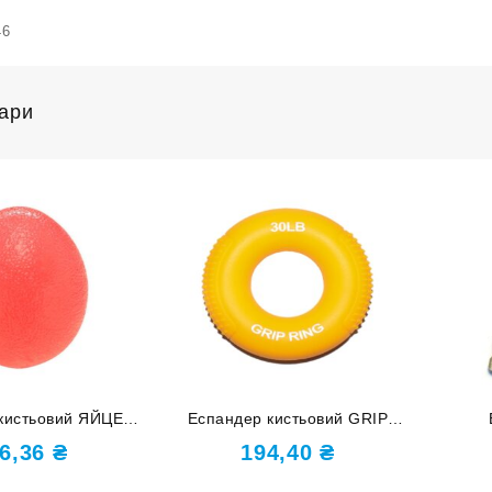
46
вари
кистьовий ЯЙЦЕ
Еспандер кистьовий GRIP
 DQ-8211-Orange
RING 30 lb HQ-DD-30LB
навант
6,36
₴
194,40
₴