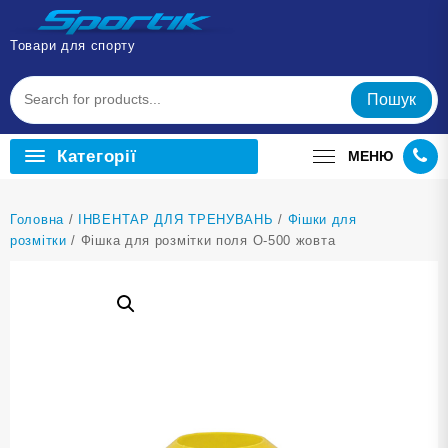
Перейти
до
Товари для спорту
вмісту
Пошук
Категорії
МЕНЮ
Головна
/
ІНВЕНТАР ДЛЯ ТРЕНУВАНЬ
/
Фішки для
розмітки
/ Фішка для розмітки поля O-500 жовта