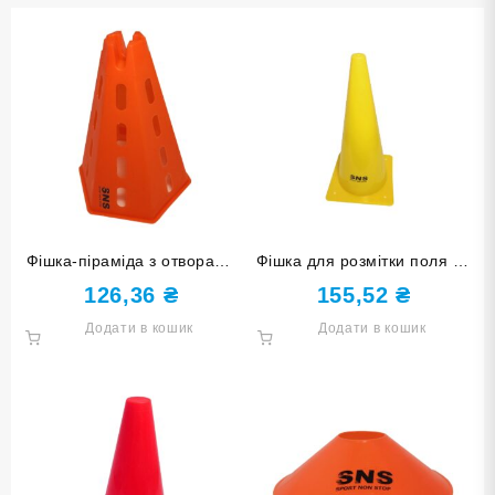
Фішка-піраміда з отворами
Фішка для розмітки поля 38
31 см оранжева O-992-6-
см жовта F-38cm-Ж
126,36
₴
155,52
₴
ОРН
Додати в кошик
Додати в кошик