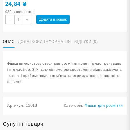
24,84
₴
939 в наявності
Фішка
Додати в кошик
-
+
для
розмітки
поля
ОПИС
ДОДАТКОВА ІНФОРМАЦІЯ
ВІДГУКИ (0)
O-
500
жовта
кількість
Фішки використовуються для розмітки поля під час тренувань
і під час ігор. З їхньою допомогою спортсмени відпрацьовують
технічні прийоми ведення м’яча та отримує інші різноманітні
навички.
Артикул:
13018
Категорія:
Фішки для розмітки
Супутні товари