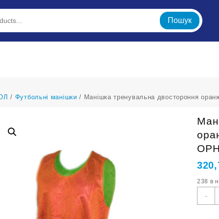
Пошук
ОЛ
/
Футбольні манішки
/ Манішка тренувальна двостороння оран
Ман
ора
ОРН
320
238 в 
М
-
т
д