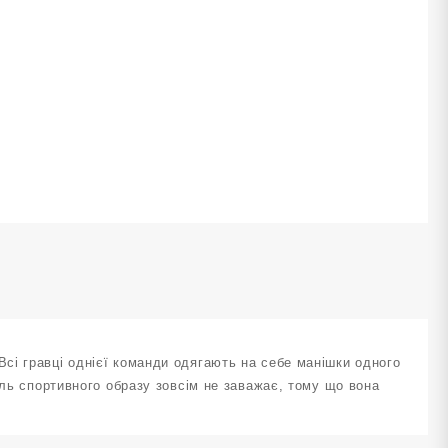
ранжево-
елена
озмір
ACE1-
РН+З-
ількість
сі гравці однієї команди одягають на себе манішки одного
аль спортивного образу зовсім не заважає, тому що вона