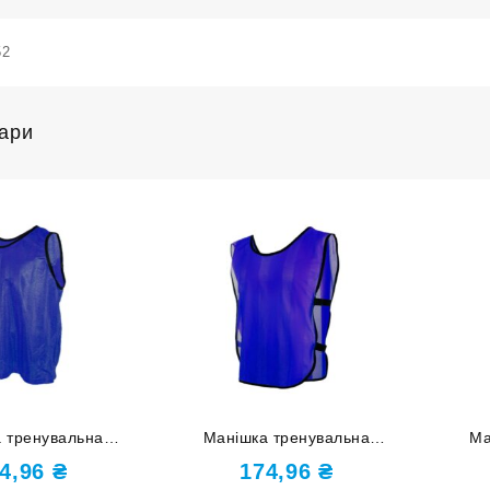
52
вари
 тренувальна
Манішка тренувальна
Ма
ння темно-синя
одностороння з лямками
одност
4,96
₴
174,96
₴
М MACE1-ТС-M
темно-синя розмір М MACE2-