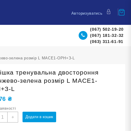
Авторизуватись
(067) 502-19-20
(067) 181-32-32
(063) 311-61-91
жево-зелена розмір L MACE1-ОРН+З-L
ішка тренувальна двостороння
нжево-зелена розмір L MACE1-
+З-L
,76
₴
наявності
анішка
+
Додати в кошик
ренувальна
востороння