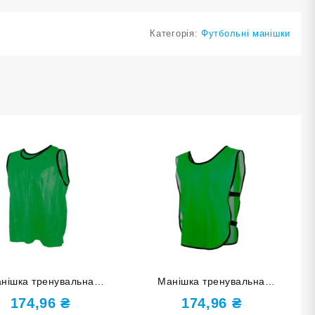
Категорія:
Футбольні манішки
нішка тренувальна
Манішка тренувальна
ороння зелена розмір М
одностороння з лямками
174,96
₴
174,96
₴
MACE1-З-M
зелена розмір М MACE2-З-M