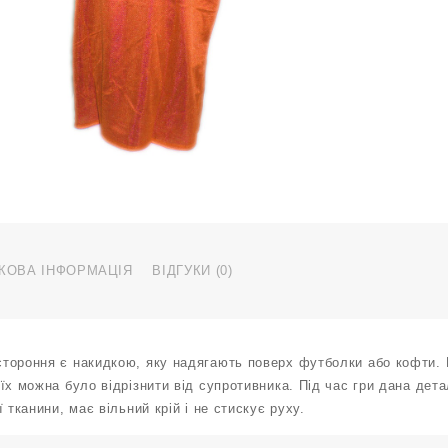
о
з
р
L
M
О
L
к
КОВА ІНФОРМАЦІЯ
ВІДГУКИ (0)
тороння є накидкою, яку надягають поверх футболки або кофти. В
їх можна було відрізнити від супротивника. Під час гри дана дет
ї тканини, має вільний крій і не стискує руху.