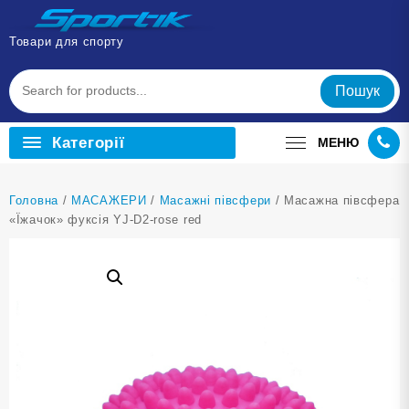
Перейти
до
Товари для спорту
вмісту
Пошук
Категорії
МЕНЮ
Головна
/
МАСАЖЕРИ
/
Масажні півсфери
/ Масажна півсфера
«Їжачок» фуксія YJ-D2-rose red