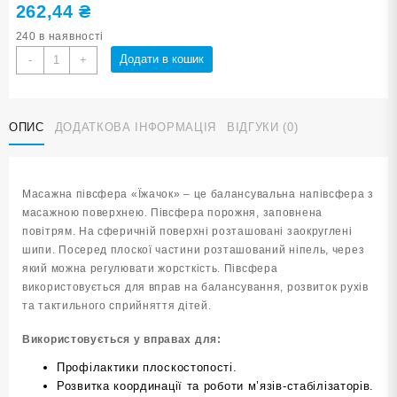
262,44
₴
240 в наявності
Масажна
Додати в кошик
-
+
півсфера
«Їжачок»
фуксія
ОПИС
ДОДАТКОВА ІНФОРМАЦІЯ
ВІДГУКИ (0)
YJ-
D2-
rose
red
Масажна півсфера «Їжачок» – це балансувальна напівсфера з
кількість
масажною поверхнею. Півсфера порожня, заповнена
повітрям. На сферичній поверхні розташовані заокруглені
шипи. Посеред плоскої частини розташований ніпель, через
який можна регулювати жорсткість. Півсфера
використовується для вправ на балансування, розвиток рухів
та тактильного сприйняття дітей.
Використовується у вправах для:
Профілактики плоскостопості.
Розвитка координації та роботи м’язів-стабілізаторів.