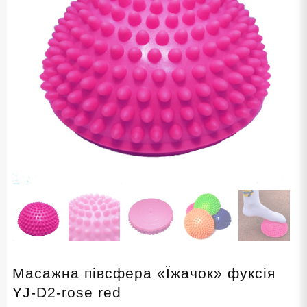
Масажна півсфера «Їжачок» фуксія
YJ-D2-rose red