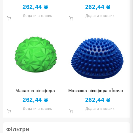
фіолетова YJ-D2-purple
салатова YJ-D2-light green
262,44
₴
262,44
₴
Додати в кошик
Додати в кошик
Масажна півсфера
Масажна півсфера «Їжачок»
“Кристал” салатова YJ-D3-
синя YJ-D2-blue
262,44
₴
262,44
₴
СА
Додати в кошик
Додати в кошик
Фільтри