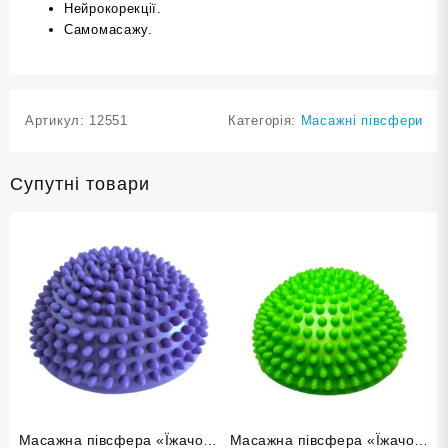
Нейрокорекції.
Самомасажу.
Артикул:
12551
Категорія:
Масажні півсфери
Супутні товари
Масажна півсфера «Їжачок»
Масажна півсфера «Їжачок»