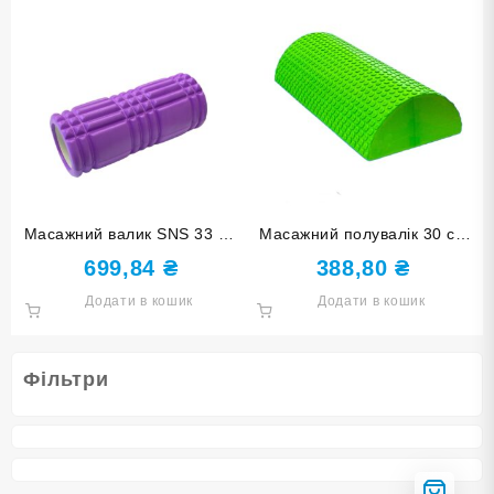
Масажний валик SNS 33 см
Масажний полувалік 30 см
фіолетовий EVASX3-33-
салатовий D-СА
699,84
₴
388,80
₴
purple+
Додати в кошик
Додати в кошик
Фільтри