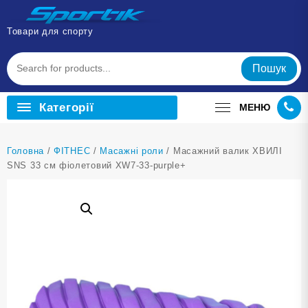
Перейти
до
Товари для спорту
вмісту
Пошук
Категорії
МЕНЮ
Головна
/
ФІТНЕС
/
Масажні роли
/ Масажний валик ХВИЛІ
SNS 33 см фіолетовий XW7-33-purple+