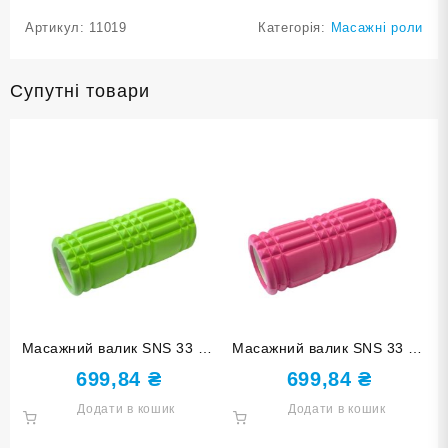
Артикул:
11019
Категорія:
Масажні роли
Супутні товари
Масажний валик SNS 33 см
Масажний валик SNS 33 см
зелений EVASX3-33-green
рожевий EVASX3-33-rose
699,84
₴
699,84
₴
red
Додати в кошик
Додати в кошик