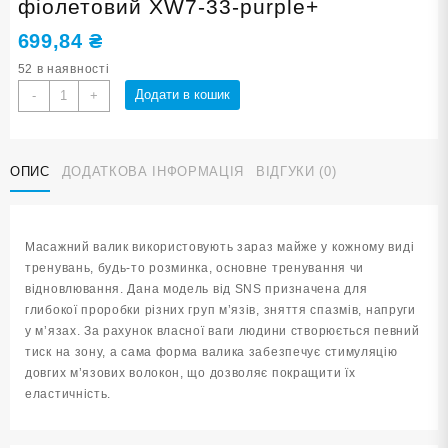
фіолетовий XW7-33-purple+
699,84
₴
52 в наявності
Масажний
Додати в кошик
-
+
валик
ХВИЛІ
SNS
ОПИС
ДОДАТКОВА ІНФОРМАЦІЯ
ВІДГУКИ (0)
33
см
фіолетовий
XW7-
Масажний валик використовують зараз майже у кожному виді
33-
тренувань, будь-то розминка, основне тренування чи
purple+
відновлювання. Дана модель від SNS призначена для
кількість
глибокої проробки різних груп м’язів, зняття спазмів, напруги
у м’язах. За рахунок власної ваги людини створюється певний
тиск на зону, а сама форма валика забезпечує стимуляцію
довгих м’язових волокон, що дозволяє покращити їх
еластичність.