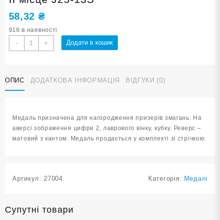
58,32
₴
916 в наявності
Медаль
Додати в кошик
-
+
спортивна
5
см
ОПИС
ДОДАТКОВА ІНФОРМАЦІЯ
ВІДГУКИ (0)
зі
стрічкою
за
ІІ
Медаль призначена для нагородження призерів змагань. На
місце
аверсі зображення цифри 2, лаврового вінку, кубку. Реверс –
J25-
матовий з кантом. Медаль продається у комплекті зі стрічкою.
13S
кількість
Артикул:
27004
Категорія:
Медалі
Супутні товари