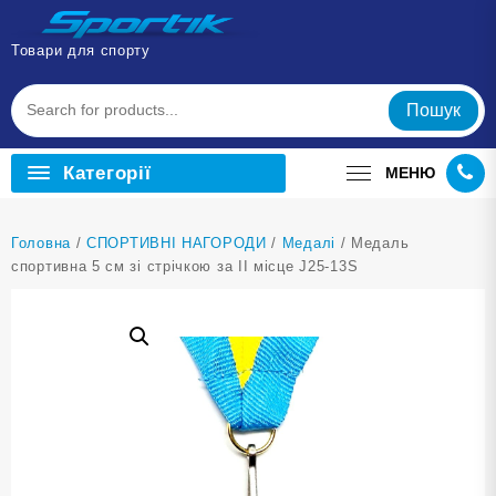
Перейти
до
Товари для спорту
вмісту
Пошук
Категорії
МЕНЮ
Головна
/
СПОРТИВНІ НАГОРОДИ
/
Медалі
/ Медаль
спортивна 5 см зі стрічкою за ІІ місце J25-13S