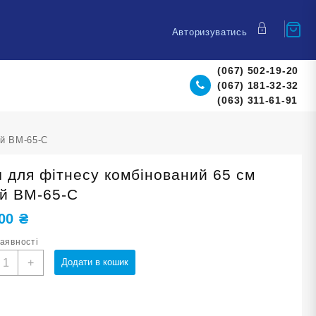
Авторизуватись
(067) 502-19-20
(067) 181-32-32
(063) 311-61-91
ій ВМ-65-С
ч для фітнесу комбінований 65 см
ій ВМ-65-С
,00
₴
наявності
'яч
+
Додати в кошик
ля
ітнесу
омбінований