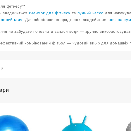
для фітнесу**
ь знадобиться
килимок для фітнесу
та
ручний насос
для накачува
сажний м’яч
. Для зберігання спорядження знадобиться
поясна сум
ання не забудьте поповнити запаси води — зручно використовува
 ефективний комбінований фітбол — чудовий вибір для домашніх т
39
вари