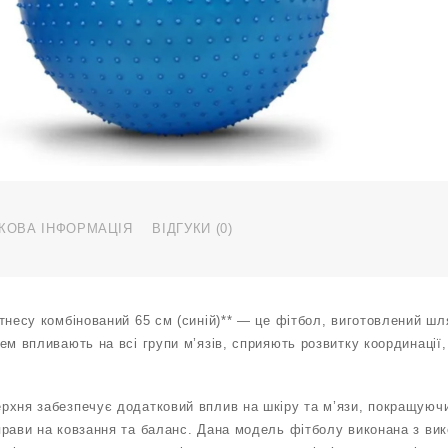
6
с
с
В
С
к
КОВА ІНФОРМАЦІЯ
ВІДГУКИ (0)
тнесу комбінований 65 см (синій)** — це фітбол, виготовлений ш
ем впливають на всі групи м’язів, сприяють розвитку координації
рхня забезпечує додатковий вплив на шкіру та м’язи, покращуючи
прави на ковзання та баланс. Дана модель фітболу виконана з вик