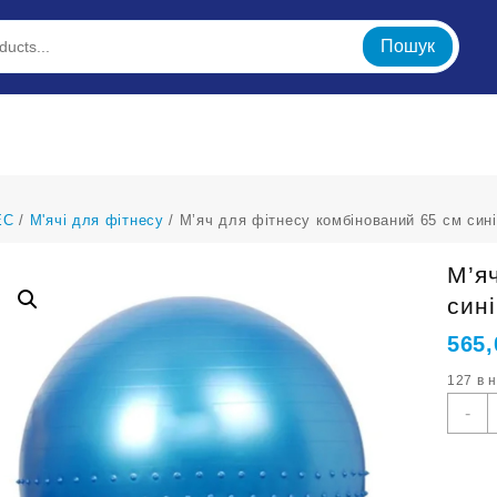
Пошук
ЕС
/
М'ячі для фітнесу
/ М’яч для фітнесу комбінований 65 см син
М’я
син
565
127 в 
М
-
д
ф
к