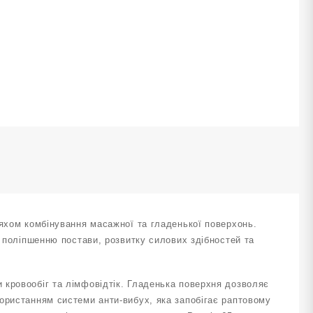
5
м
иній
М-65-
ількість
ляхом комбінування масажної та гладенької поверхонь.
, поліпшенню постави, розвитку силових здібностей та
 кровообіг та лімфовідтік. Гладенька поверхня дозволяє
ористанням системи анти-вибух, яка запобігає раптовому