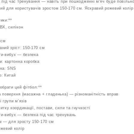
 під час тренування — навіть при пошкодженні м’яч буде повільно
й для користувачів зростом 150-170 см. Яскравий рожевий колір д
ики:**
ВХ, силікон
 см
ний зріст: 150-170 см
ти-вибух — безпека
и: картонна коробка
рка: SNS
о: Китай
обрати цей фітбол:**
а поверхня (масажна + гладенька) — різноманітність вправ
і групи м’язів
итку координації, постави, сили та гнучкості
ти-вибух — безпека під час тренувань
см — для зросту 150-170 см
ожевий колір