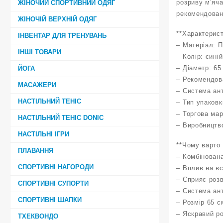
розриву м’яча
ЖІНОЧИЙ СПОРТИВНИЙ ОДЯГ
рекомендовани
ЖІНОЧІЙ ВЕРХНІЙ ОДЯГ
**Характерист
ІНВЕНТАР ДЛЯ ТРЕНУВАНЬ
– Матеріал: П
ІНШІ ТОВАРИ
– Колір: синій
– Діаметр: 65
ЙОГА
– Рекомендова
МАСАЖЕРИ
– Система ан
НАСТІЛЬНИЙ ТЕНІС
– Тип упаковк
– Торгова ма
НАСТІЛЬНИЙ ТЕНІС DONIC
– Виробництв
НАСТІЛЬНІ ІГРИ
**Чому варто 
ПЛАВАННЯ
– Комбінован
СПОРТИВНІ НАГОРОДИ
– Вплив на вс
– Сприяє розв
СПОРТИВНІ СУПОРТИ
– Система ан
СПОРТИВНІ ШАПКИ
– Розмір 65 
– Яскравий р
ТХЕКВОНДО