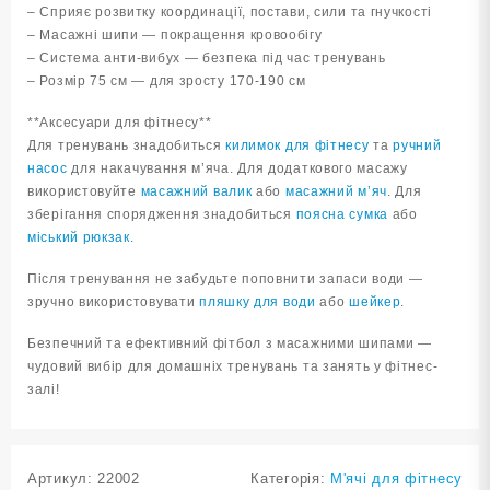
– Сприяє розвитку координації, постави, сили та гнучкості
– Масажні шипи — покращення кровообігу
– Система анти-вибух — безпека під час тренувань
– Розмір 75 см — для зросту 170-190 см
**Аксесуари для фітнесу**
Для тренувань знадобиться
килимок для фітнесу
та
ручний
насос
для накачування м’яча. Для додаткового масажу
використовуйте
масажний валик
або
масажний м’яч
. Для
зберігання спорядження знадобиться
поясна сумка
або
міський рюкзак
.
Після тренування не забудьте поповнити запаси води —
зручно використовувати
пляшку для води
або
шейкер
.
Безпечний та ефективний фітбол з масажними шипами —
чудовий вибір для домашніх тренувань та занять у фітнес-
залі!
Артикул:
22002
Категорія:
М'ячі для фітнесу