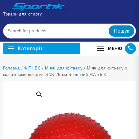
Перейти
до
Товари для спорту
вмісту
Пошук
Категорії
МЕНЮ
Головна
/
ФІТНЕС
/
М'ячі для фітнесу
/ М’яч для фітнесу з
масажними шипами SNS 75 см червоний MA-75-К