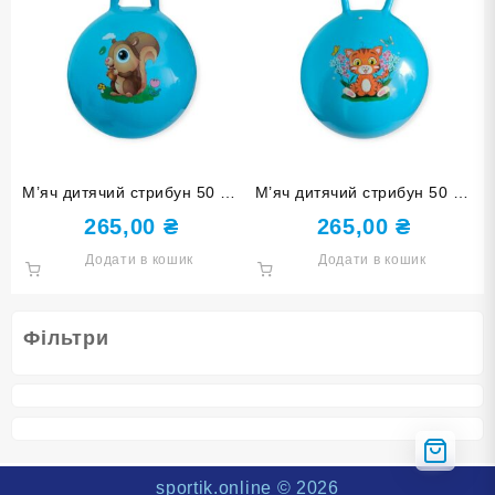
М’яч дитячий стрибун 50 см
М’яч дитячий стрибун 50 см
з ручкою синій 4-D50-azure
з ріжками синій 3-D50-azure
265,00
₴
265,00
₴
Додати в кошик
Додати в кошик
Фільтри
sportik.online
© 2026