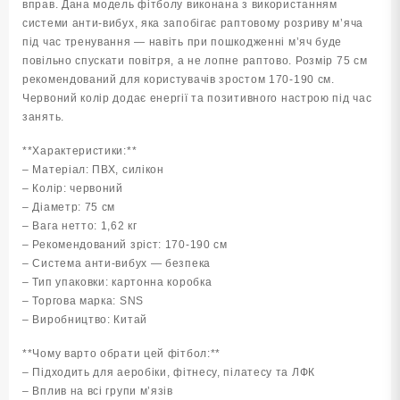
вправ. Дана модель фітболу виконана з використанням
системи анти-вибух, яка запобігає раптовому розриву м’яча
під час тренування — навіть при пошкодженні м’яч буде
повільно спускати повітря, а не лопне раптово. Розмір 75 см
рекомендований для користувачів зростом 170-190 см.
Червоний колір додає енергії та позитивного настрою під час
занять.
**Характеристики:**
– Матеріал: ПВХ, силікон
– Колір: червоний
– Діаметр: 75 см
– Вага нетто: 1,62 кг
– Рекомендований зріст: 170-190 см
– Система анти-вибух — безпека
– Тип упаковки: картонна коробка
– Торгова марка: SNS
– Виробництво: Китай
**Чому варто обрати цей фітбол:**
– Підходить для аеробіки, фітнесу, пілатесу та ЛФК
– Вплив на всі групи м’язів