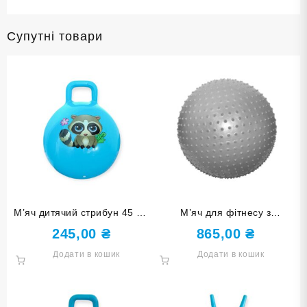
Супутні товари
М’яч дитячий стрибун 45 см
М’яч для фітнесу з
з ручкою синій 4-D45-azure
масажними шипами SNS 70
245,00
₴
865,00
₴
см срібний MA-70-СЕ
Додати в кошик
Додати в кошик