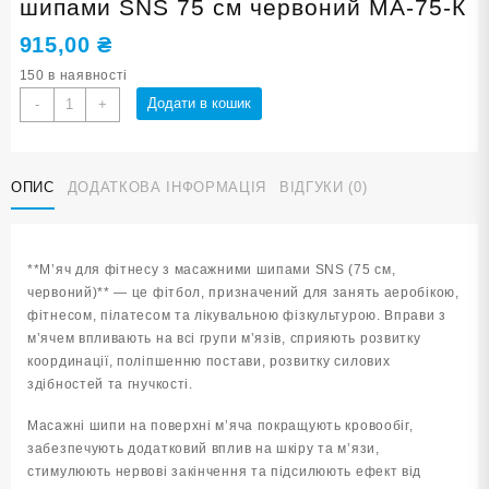
шипами SNS 75 см червоний MA-75-К
915,00
₴
150 в наявності
М'яч
Додати в кошик
-
+
для
фітнесу
з
ОПИС
ДОДАТКОВА ІНФОРМАЦІЯ
ВІДГУКИ (0)
масажними
шипами
SNS
75
**М’яч для фітнесу з масажними шипами SNS (75 см,
см
червоний)** — це фітбол, призначений для занять аеробікою,
червоний
фітнесом, пілатесом та лікувальною фізкультурою. Вправи з
MA-
м’ячем впливають на всі групи м’язів, сприяють розвитку
75-
координації, поліпшенню постави, розвитку силових
К
здібностей та гнучкості.
кількість
Масажні шипи на поверхні м’яча покращують кровообіг,
забезпечують додатковий вплив на шкіру та м’язи,
стимулюють нервові закінчення та підсилюють ефект від