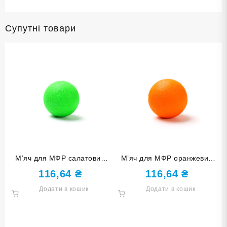
Супутні товари
М’яч для МФР салатовий
М’яч для МФР оранжевий
XC-DQ1-Light Green
XC-DQ1-Orange
116,64
₴
116,64
₴
Додати в кошик
Додати в кошик