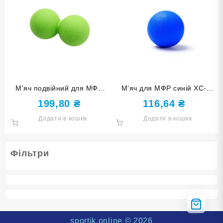
М’яч подвійний для МФР
М’яч для МФР синій XC-
салатовий XC-SQ2-СА
DQ1-Blue
199,80
₴
116,64
₴
Додати в кошик
Додати в кошик
Фільтри
sportik.online
© 2026