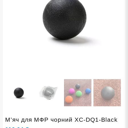
М’яч для МФР чорний XC-DQ1-Black