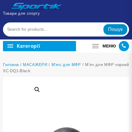
Перейти
до
Товари для спорту
вмісту
Пошук
Категорії
МЕНЮ
Головна
/
МАСАЖЕРИ
/
М'ячі для МФР
/ М’яч для МФР чорний
XC-DQ1-Black