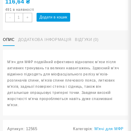
116,64
₴
491 в наявності
М'яч
Додати в кошик
-
+
для
МФР
чорний
ОПИС
ДОДАТКОВА ІНФОРМАЦІЯ
ВІДГУКИ (0)
XC-
DQ1-
Black
кількість
М’яч для МФР подвійний ефективно відновлює м’язи після
активних тренувань та великих навантажень. Здвоєний м’яч
відмінно підходять для міофасціального релізу м’язів-
розгиначів спини, м’язів спини плечового пояса, литкових
м’язів, задньої поверхні стегна і сідниць, також він
детальніше опрацьовує тригерні точки. Завдяки високій
жорсткості м’яча проробляються навіть дуже спазмовані
м’язи.
Артикул:
12565
Категорія:
М'ячі для МФР