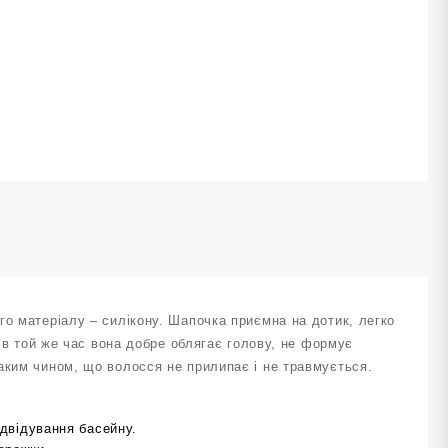
ight
lue
H-
ількість
го матеріалу – силікону. Шапочка приємна на дотик, легко
е в той же час вона добре облягає голову, не формує
аким чином, що волосся не прилипає і не травмується.
двідування басейну.