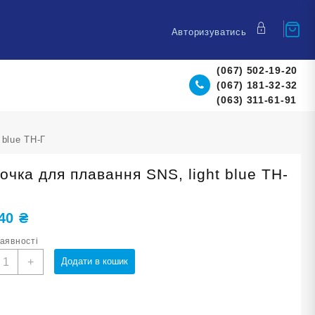
Авторизуватись
(067) 502-19-20
(067) 181-32-32
(063) 311-61-91
 blue TH-Г
очка для плавання SNS, light blue TH-
,40
₴
наявності
апочка
+
Додати в кошик
ля
лавання
NS,