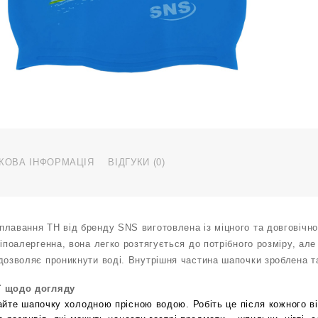
l
b
T
Г
к
КОВА ІНФОРМАЦІЯ
ВІДГУКИ (0)
лавання TH від бренду SNS виготовлена із міцного та довговічно
гіпоалергенна, вона легко розтягується до потрібного розміру, ал
 дозволяє проникнути воді. Внутрішня частина шапочки зроблена т
ї щодо догляду
йте шапочку холодною прісною водою. Робіть це після кожного ві