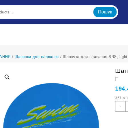
Пошук
АННЯ
/
Шапочки для плавання
/ Шапочка для плавання SNS, light
Шап
Г
194
357 в 
Ш
-
д
п
S