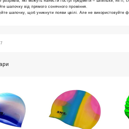
е розривів, які можуть нанести гострі предмети – шпильки, нігті, 
те шапочку від прямого сонячного проміння.
йте шапочку, щоб уникнути появи цвілі. Але не використовуйте ф
67
вари