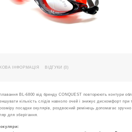
B
6
К
ч
ч
к
КОВА ІНФОРМАЦІЯ
ВІДГУКИ (0)
плавання BL-6800 від бренду CONQUEST повторюють контури обли
еншувати кількість слідів навколо очей і знижує дискомфорт при 
розміру посадки окулярів, роздвоєний ремінець допомагає зручно 
ляр для зберігання.
 окуляри: