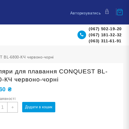
Авторизуватись
(067) 502-19-20
(067) 181-32-32
(063) 311-61-91
 BL-6800-КЧ червоно-чорні
ляри для плавання CONQUEST BL-
0-КЧ червоно-чорні
,60
₴
наявності
куляри
+
Додати в кошик
ля
лавання
ONQUEST