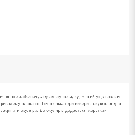
L-
800-
Ч
ервоно-
орні
ількість
ччя, що забезпечує ідеальну посадку, м’який ущільнювач
тривалому плаванні. Бічні фіксатори використовуються для
закріпити окуляри. До окулярів додається жорсткий