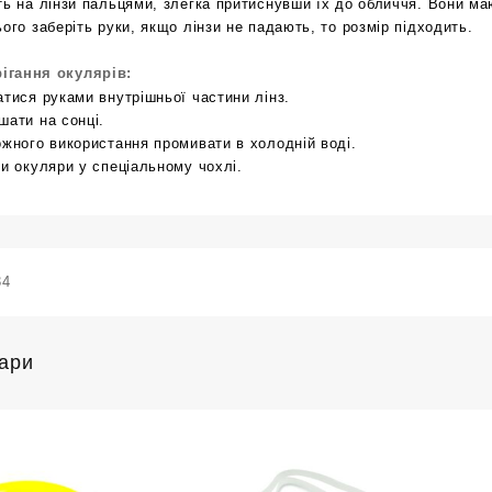
ть на лінзи пальцями, злегка притиснувши їх до обличчя. Вони м
ього заберіть руки, якщо лінзи не падають, то розмір підходить.
ігання окулярів:
атися руками внутрішньої частини лінз.
шати на сонці.
ожного використання промивати в холодній воді.
ти окуляри у спеціальному чохлі.
34
вари