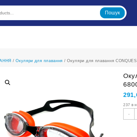
Пошук
АННЯ
/
Окуляри для плавання
/ Окуляри для плавання CONQUEST
Оку
680
291
237 в 
О
-
д
п
C